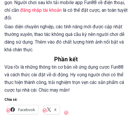
gọn. Người chơi sau khi tải mobile app Fun88 về điện thoại,
chỉ cần
đăng nhập tài khoản
là có thể đặt cược, an toàn tuyệt
đối.
Giao diện chuyên nghiệp, các tính năng mới được cập nhật
thường xuyên, thao tác không quá cầu kỳ nên người chơi dễ
dàng sử dụng. Thêm vào đó chất lượng hình ảnh nổi bật và
khá chân thực.
Phần kết
Vừa rồi là những thông tin cơ bản về ứng dụng cược Fun88
và cách thức cài đặt về di động. Hy vọng người chơi có thể
thực hiện thành công, trải nghiệm trọn vẹn các sản phẩm cá
cược tại nhà cái. Chúc may mắn!
Chia sẻ:
Facebook
X