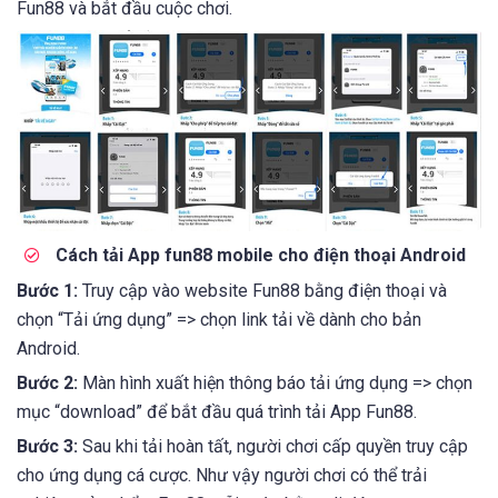
Fun88 và bắt đầu cuộc chơi.
Cách tải App fun88 mobile cho điện thoại Android
Bước 1:
Truy cập vào website Fun88 bằng điện thoại và
chọn “Tải ứng dụng” => chọn link tải về dành cho bản
Android.
Bước 2:
Màn hình xuất hiện thông báo tải ứng dụng => chọn
mục “download” để bắt đầu quá trình tải App Fun88.
Bước 3:
Sau khi tải hoàn tất, người chơi cấp quyền truy cập
cho ứng dụng cá cược. Như vậy người chơi có thể trải