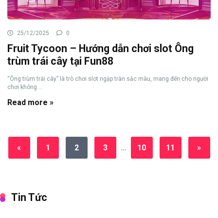
25/12/2025
0
Fruit Tycoon – Hướng dẫn chơi slot Ông
trùm trái cây tại Fun88
“Ông trùm trái cây” là trò chơi slot ngập tràn sắc màu, mang đến cho người
chơi không ...
Read more »
«
1
2
3
…
10
11
»
Tin Tức