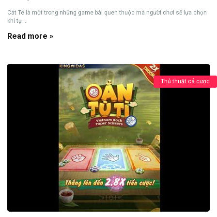
Cát Tê là một trong những game bài quen thuộc mà người chơi sẽ lựa chọn
khi tụ ...
Read more »
Thủ thuật cá cược