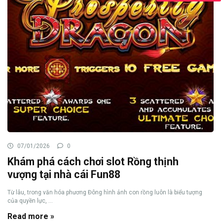
07/01/2026
0
Khám phá cách chơi slot Rồng thịnh
vượng tại nhà cái Fun88
Từ lâu, trong văn hóa phương Đông hình ảnh con rồng luôn là biểu tượng
của quyền lực, ...
Read more »