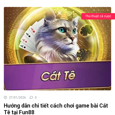
Thủ thuật cá cược
27/01/2026
0
Hướng dẫn chi tiết cách chơi game bài Cát
Tê tại Fun88