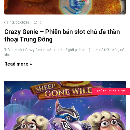
12/02/2026
0
Crazy Genie – Phiên bản slot chủ đề thần
thoại Trung Đông
Trò chơi slot Crazy Genie bước ra từ thế giới phép thuật, nơi có thần đèn, có
kho ...
Read more »
Thủ thuật cá cược