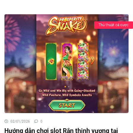
Thủ thuật cá cược
02/01/2026
0
Hướng dẫn chơi slot Rắn thịnh vượng tại