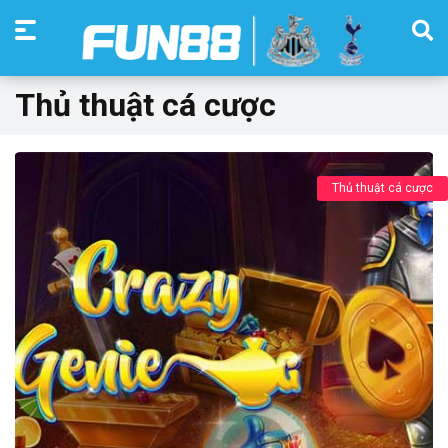
Thủ thuật cá cược
Thủ thuật cá cược