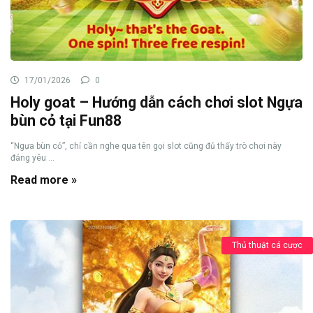
17/01/2026
0
Holy goat – Hướng dẫn cách chơi slot Ngựa
bùn cỏ tại Fun88
“Ngựa bùn cỏ”, chỉ cần nghe qua tên gọi slot cũng đủ thấy trò chơi này
đáng yêu ...
Read more »
Thủ thuật cá cược