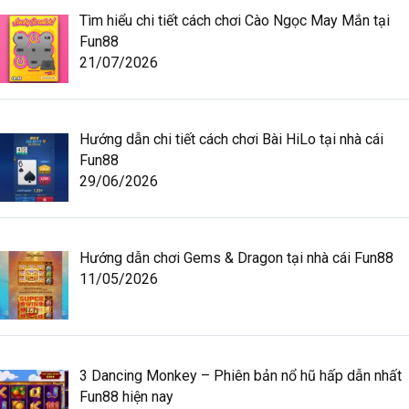
Tìm hiểu chi tiết cách chơi Cào Ngọc May Mắn tại
Fun88
21/07/2026
Hướng dẫn chi tiết cách chơi Bài HiLo tại nhà cái
Fun88
29/06/2026
Hướng dẫn chơi Gems & Dragon tại nhà cái Fun88
11/05/2026
3 Dancing Monkey – Phiên bản nổ hũ hấp dẫn nhất
Fun88 hiện nay