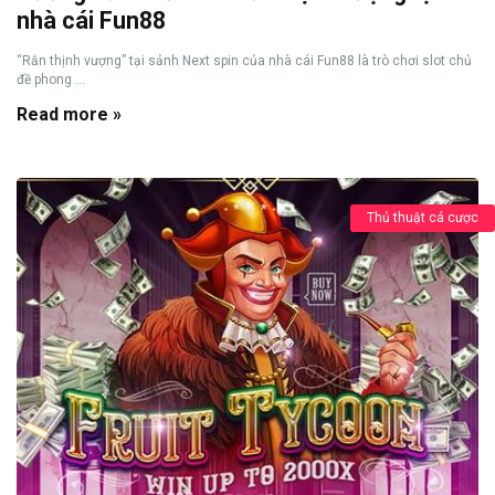
nhà cái Fun88
“Rắn thịnh vượng” tại sảnh Next spin của nhà cái Fun88 là trò chơi slot chủ
đề phong ...
Read more »
Thủ thuật cá cược