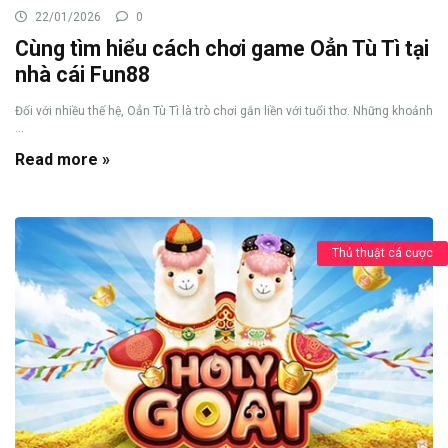
22/01/2026
0
Cùng tìm hiểu cách chơi game Oẳn Tù Tì tại
nhà cái Fun88
Đối với nhiều thế hệ, Oẳn Tù Tì là trò chơi gắn liền với tuổi thơ. Những khoảnh
...
Read more »
Thủ thuật cá cược