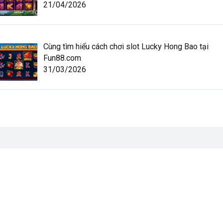
21/04/2026
Cùng tìm hiểu cách chơi slot Lucky Hong Bao tại
Fun88.com
31/03/2026
Link chuẩn vào Fun88 mobile