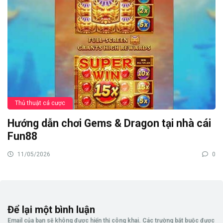
Thủ thuật cá cược
Hướng dẫn chơi Gems & Dragon tại nhà cái
Fun88
11/05/2026
0
Để lại một bình luận
Email của bạn sẽ không được hiển thị công khai.
Các trường bắt buộc được