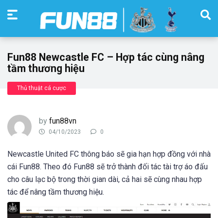
Fun88 Newcastle FC – Hợp tác cùng nâng
tầm thương hiệu
Thủ thuật cá cược
by
fun88vn
04/10/2023
0
Newcastle United FC thông báo sẽ gia hạn hợp đồng với nhà
cái Fun88. Theo đó Fun88 sẽ trở thành đối tác tài trợ áo đấu
cho câu lạc bộ trong thời gian dài, cả hai sẽ cùng nhau hợp
tác để nâng tầm thương hiệu.