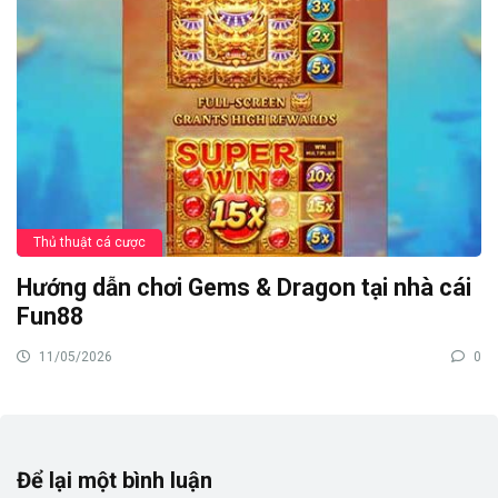
Thủ thuật cá cược
Hướng dẫn chơi Gems & Dragon tại nhà cái
Fun88
11/05/2026
0
Để lại một bình luận