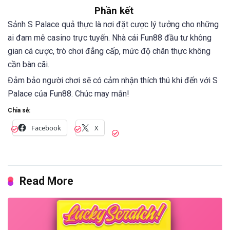
Phần kết
Sảnh S Palace quả thực là nơi đặt cược lý tưởng cho những
ai đam mê casino trực tuyến. Nhà cái Fun88 đầu tư không
gian cá cược, trò chơi đẳng cấp, mức độ chân thực không
cần bàn cãi.
Đảm bảo người chơi sẽ có cảm nhận thích thú khi đến với S
Palace của Fun88. Chúc may mắn!
Chia sẻ:
Facebook
X
Read More