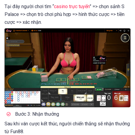
Tại đây người chơi tìm “
casino trực tuyến
” => chọn sảnh S
Palace => chọn trò chơi phù hợp => hình thức cược => tiền
cược => xác nhận.
Bước 3: Nhận thưởng
Sau khi ván cược kết thúc, người chiến thắng sẽ nhận thưởng
từ Fun88.